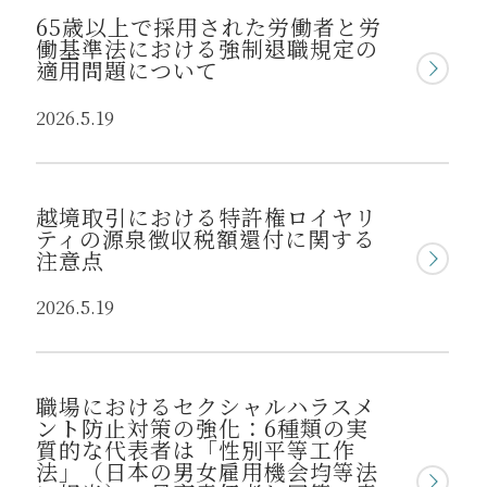
65歳以上で採用された労働者と労
働基準法における強制退職規定の
適用問題について
2026.5.19
越境取引における特許権ロイヤリ
ティの源泉徴収税額還付に関する
注意点
2026.5.19
職場におけるセクシャルハラスメ
ント防止対策の強化：6種類の実
質的な代表者は「性別平等工作
法」（日本の男女雇用機会均等法