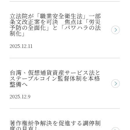
立法院が「職業安全衛生法」一部
条文改正案を可決 焦点は「労災
予防の全面化」と「パワハラの法
制化」
2025.12.11
台湾、仮想通貨資産サービス法と
ステーブルコイン監督体制を本格
整備へ
2025.12.9
著作権紛争解決を促進する調停制
度の見直し