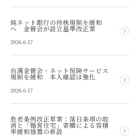
純ネット銀行の持株規制を緩和
へ 金管会が設立基準改正案
2026.6.17
台湾金管会、ネット保険サービス
規制を緩和 本人確認は強化
2026.6.17
危老条例改正草案：落日条項の取
消と「婚育住宅」寄贈による容積
率緩和措置の新設