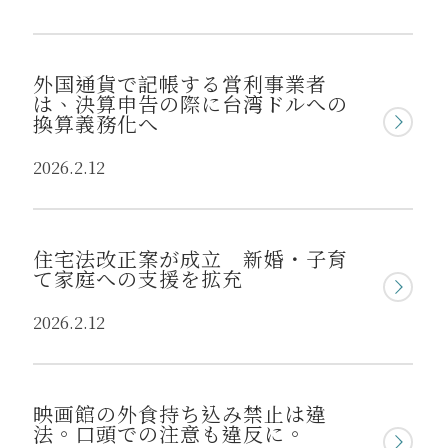
外国通貨で記帳する営利事業者
は、決算申告の際に台湾ドルへの
換算義務化へ
2026.2.12
住宅法改正案が成立 新婚・子育
て家庭への支援を拡充
2026.2.12
映画館の外食持ち込み禁止は違
法。口頭での注意も違反に。