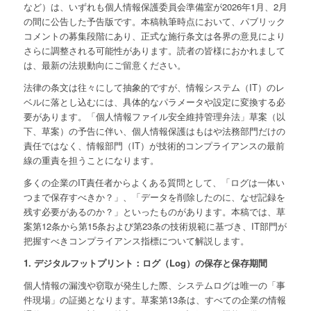
など）は、いずれも個人情報保護委員会準備室が2026年1月、2月
の間に公告した予告版です。本稿執筆時点において、パブリック
コメントの募集段階にあり、正式な施行条文は各界の意見により
さらに調整される可能性があります。読者の皆様におかれまして
は、最新の法規動向にご留意ください。
法律の条文は往々にして抽象的ですが、情報システム（IT）のレ
ベルに落とし込むには、具体的なパラメータや設定に変換する必
要があります。「個人情報ファイル安全維持管理弁法」草案（以
下、草案）の予告に伴い、個人情報保護はもはや法務部門だけの
責任ではなく、情報部門（IT）が技術的コンプライアンスの最前
線の重責を担うことになります。
多くの企業のIT責任者からよくある質問として、「ログは一体い
つまで保存すべきか？」、「データを削除したのに、なぜ記録を
残す必要があるのか？」といったものがあります。本稿では、草
案第12条から第15条および第23条の技術規範に基づき、IT部門が
把握すべきコンプライアンス指標について解説します。
1. デジタルフットプリント：ログ（Log）の保存と保存期間
個人情報の漏洩や窃取が発生した際、システムログは唯一の「事
件現場」の証拠となります。草案第13条は、すべての企業の情報