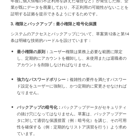
年後に個人情報の不正利用を訴えた場合など）が発生した際、企
業が既にデータを廃棄しており、不正利用の可能性がないことを
証明する証拠を提示できるようにするためです。
3. 権限とバックアップ：最小権限と暗号化保護
システムのアクセスとバックアップについて、草案第12条と第14
条は明確な技術的ハードルを設けています：
最小権限の原則：
ユーザー権限は業務上必要な範囲に限定
し、定期的にアカウントを棚卸しし、未使用または退職者の
アカウントを削除しなければなりません。
強力なパスワードポリシー：
複雑性の要件を満たすパスワー
ド設定をユーザーに強制し、かつ定期的に変更させなければ
なりません。
バックアップの暗号化：
バックアップデータがセキュリティ
の抜け穴になってはなりません。草案は、バックアップデー
タに対して適切な保護措置（例：暗号化）を講じ、その可用
性を確保する（例：定期的なリストア演習を行う）よう求め
ています。