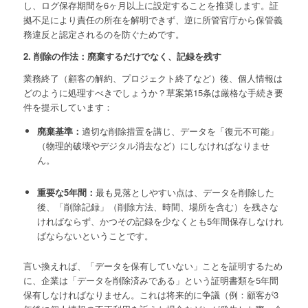
し、ログ保存期間を6ヶ月以上に設定することを推奨します。証
拠不足により責任の所在を解明できず、逆に所管官庁から保管義
務違反と認定されるのを防ぐためです。
2. 削除の作法：廃棄するだけでなく、記録を残す
業務終了（顧客の解約、プロジェクト終了など）後、個人情報は
どのように処理すべきでしょうか？草案第15条は厳格な手続き要
件を提示しています：
廃棄基準：
適切な削除措置を講じ、データを「復元不可能」
（物理的破壊やデジタル消去など）にしなければなりませ
ん。
重要な5年間：
最も見落としやすい点は、データを削除した
後、「削除記録」（削除方法、時間、場所を含む）を残さな
ければならず、かつその記録を少なくとも5年間保存しなけれ
ばならないということです。
言い換えれば、「データを保有していない」ことを証明するため
に、企業は「データを削除済みである」という証明書類を5年間
保有しなければなりません。これは将来的に争議（例：顧客が3