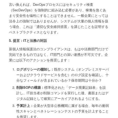
言い換えれば、DevOpsプロセスにはセキュリティ検査
（
SecDevOps
）を強制的に組み込む必要があり、稼働を急ぐあ
まり安全性を犠牲にすることはできません。一般企業にとっては
法令上の強制ではありませんが、システムが大量の個人情報を扱
う場合、これは「適切な安全維持措置」を講じたことを証明する
ベストプラクティスとなります。
5. 提言：ITと法務の対話
新個人情報保護法のコンプライアンスは、もはや法務部門だけで
完結できるものではなく
、IT部門との深い連携が不可欠です。企
業には以下のアクションを推奨します：
ログポリシーの棚卸し：
既存システム（オンプレミスサーバ
ーおよびクラウドサービスを含む）のログ設定を確認し、十
分なフィールドが含まれているか？保存期間は十分か？
削除SOPの構築：
標準化された「データ廃棄記録表」を設
計し、IT担当者が削除コマンドを実行した後、書面またはデ
ジタル記録として確実にアーカイブされるようにする。
予算計上：
企業が大型非公務機関に属する場合、毎年の脆弱
性スキャンとペネトレーションテストの予算を計上すること
を推奨します。