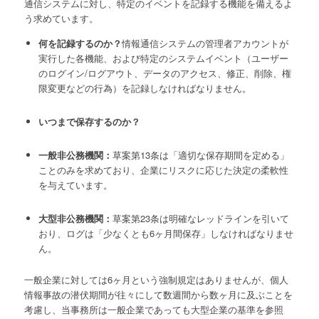
通信システムに対し、特定のイベントを記録する機能を備えるよ
う求めています。
何を記録するのか？
情報通信システムの管理者アカウントが
実行した各機能、および特定のシステムイベント（ユーザー
のログイン/ログアウト、データのアクセス、修正、削除、権
限変更などの行為）を記録しなければなりません。
いつまで保存するのか？
一般非公務機関：
草案第13条は「適切な保存期間を定める」
ことのみを求めており、企業にリスクに応じた決定の柔軟性
を与えています。
大型非公務機関：
草案第23条は明確なレッドラインを引いて
おり、ログは「少なくとも6ヶ月間保存」しなければなりませ
ん。
一般企業に対しては6ヶ月という強制規定はありませんが、個人
情報事故の潜伏期間が往々にして数週間から数ヶ月に及ぶことを
考慮し、当事務所は一般企業であっても大型企業の基準を参照