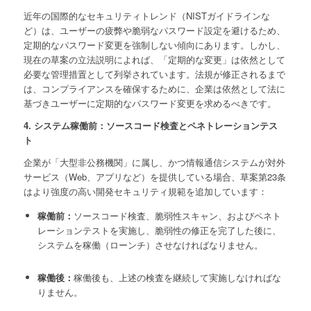
近年の国際的なセキュリティトレンド（NISTガイドラインな
ど）は、ユーザーの疲弊や脆弱なパスワード設定を避けるため、
定期的なパスワード変更を強制しない傾向にあります。しかし、
現在の草案の立法説明によれば、「定期的な変更」は依然として
必要な管理措置として列挙されています。法規が修正されるまで
は、コンプライアンスを確保するために、企業は依然として法に
基づきユーザーに定期的なパスワード変更を求めるべきです。
4. システム稼働前：ソースコード検査とペネトレーションテス
ト
企業が「大型非公務機関」に属し、かつ情報通信システムが対外
サービス（Web、アプリなど）を提供している場合、草案第23条
はより強度の高い開発セキュリティ規範を追加しています：
稼働前：
ソースコード検査、脆弱性スキャン、およびペネト
レーションテストを実施し、脆弱性の修正を完了した後に、
システムを稼働（ローンチ）させなければなりません。
稼働後：
稼働後も、上述の検査を継続して実施しなければな
りません。