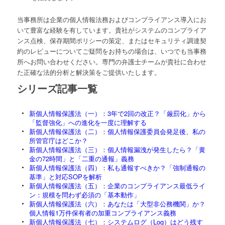
当事務所は企業の個人情報法務およびコンプライアンス導入にお
いて豊富な経験を有しています。貴社がシステムのコンプライア
ンス点検、保存期間ポリシーの策定、またはセキュリティ調達契
約のレビューについてご疑問をお持ちの場合は、いつでも当事務
所へお問い合わせください。専門の弁護士チームが貴社に合わせ
た正確な法的分析と解決策をご提供いたします。
シリーズ記事一覧
新個人情報保護法（一）：3年で2回の改正？「厳罰化」から
「監督強化」への進化を一度に理解する
新個人情報保護法（二）：個人情報保護委員会発足後、私の
所管官庁はどこか？
新個人情報保護法（三）：個人情報漏洩が発生したら？「黄
金の72時間」と「二重の通報」義務
新個人情報保護法（四）：私も通報すべきか？「強制通報の
基準」と対応SOPを解析
新個人情報保護法（五）：企業のコンプライアンス最低ライ
ン：規模を問わず必須の「基本動作」
新個人情報保護法（六）：あなたは「大型非公務機関」か？
個人情報1万件保有者の加重コンプライアンス義務
新個人情報保護法（七）：システムログ（Log）はどう残す