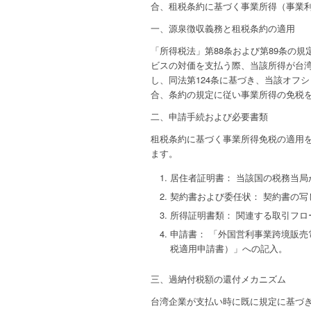
合、租税条約に基づく事業所得（事業
一、
源泉徴収義務と租税条約の適用
「所得税法」第88条および第89条の
ビスの対価を支払う際、当該所得が台
し、同法第124条に基づき、当該オフ
合、条約の規定に従い事業所得の免税
二、申請手続および必要書類
租税条約に基づく事業所得免税の適用
ます。
居住者証明書： 当該国の税務当局が発行した
契約書および委任状： 契約書の写
所得証明書類： 関連する取引フ
申請書： 「外国営利事業跨境販
税適用申請書）」への記入。
三、過納付税額の還付メカニズム
台湾企業が支払い時に既に規定に基づ