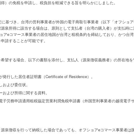
利得）の免税を申請し、税負担を軽減できる旨を明らかにしました。
規定に基づき、台湾の営利事業者が外国の電子商取引事業者（以下「オフショ
湾源泉所得に該当する場合は、原則として支払者（台湾の購入者）が支払時に
ショアeコマース事業者の居住地国が台湾と租税条約を締結しており、かつ台湾
を申請することが可能です。
を希望する場合、以下の書類を添付し、支払人（源泉徴収義務者）の所在地を
居住者証明書（Certificate of Residence）。
しおよび委任状。
ローおよび所得に関する資料。
売電子労務申請適用租税協定営業利潤免税申請書（外国営利事業者の越境電子
き源泉徴収を行って納税した場合であっても、オフショアeコマース事業者は