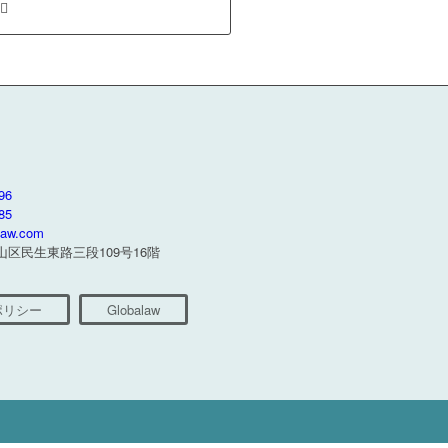
96
85
xlaw.com
松山区民生東路三段109号16階
ポリシー
Globalaw