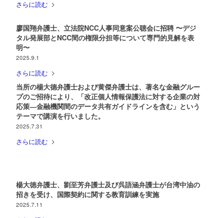
さらに読む
廖国翔弁護士、立法院NCC人事同意案公聴会に招聘 〜デジ
タル発展部とNCC間の権限分担等について専門的見解を表
明〜
2025.9.1
さらに読む
当所の楊大德弁護士および黄傑弁護士は、著名な金融グルー
プのご招待により、「改正個人情報保護法に対する企業の対
応策―金融機関間のデータ共有ガイドラインを含む」という
テーマで講演を行いました。
2025.7.31
さらに読む
楊大徳弁護士、劉至芳弁護士及び呉語涵弁護士が台湾中油の
招きを受け、国際契約に関する教育訓練を実施
2025.7.11