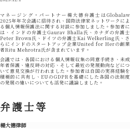
マネージング・パートナー楊大德弁護士はGlobalaw
2025年年次会議に招待され、国際法律家ネットワークによ
る個人情報保護法に関する対談に参加しました。参加者に
は、インドの弁護士Gaurav Bhalla氏、カナダの弁護士
Peter Brown氏、ドイツの弁護士Kai Welkerling氏、さ
らにインドのスタートアップ企業United for Herの創業
者Ritu Mehrotra氏が含まれています。
会議では、各国における個人情報収集の同意手続き、未成
年者保護、違反時の対応、そして最近の発展動向などにつ
いて意見交換が行われました。参加者は自国の実務経験を
積極的に共有し、EUのGDPRを基礎にした各国の法制度
の発展の違いについても活発に議論しました。
弁護士等
楊大德律師