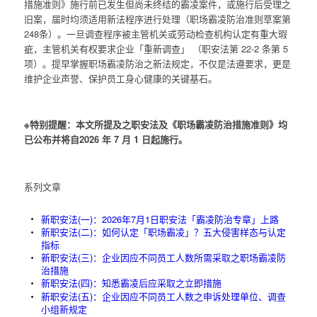
措施准则》施行前已发生但尚未终结的霸凌案件，或施行后受理之
旧案，届时均须适用新法程序进行处理（职场霸凌防治准则草案第
248条）。一旦调查程序被主管机关或劳动检查机构认定有重大瑕
疵，主管机关有权要求企业「重新调查」 （职安法第 22-2 条第 5
项）。提早掌握职场霸凌防治之新法规定，不仅是法遵要求，更是
维护企业声誉、保护员工身心健康的关键基石。
※特别提醒：本文所提及之职安法及《职场霸凌防治措施准则》均
已公布并将自2026 年 7 月 1 日起施行。
系列文章
新职安法(一)：2026年7月1日职安法「霸凌防治专章」上路
新职安法(二)：如何认定「职场霸凌」？五大侵害样态与认定
指标
新职安法(三)：企业因应不同员工人数所需采取之职场霸凌防
治措施
新职安法(四)：知悉霸凌后应采取之立即措施
新职安法(五)：企业因应不同员工人数之申诉处理单位、调查
小组新规定