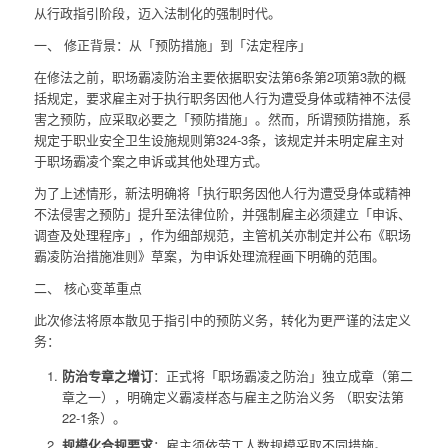
从行政指引阶段，迈入法制化的强制时代。
一、 修正背景：从「预防措施」到「法定程序」
在修法之前，职场霸凌防治主要依据职安法第6条第2项第3款的概
括规定，要求雇主对于执行职务因他人行为遭受身体或精神不法侵
害之预防，应采取必要之「预防措施」。然而，所谓预防措施，系
规定于职业安全卫生设施规则第324-3条，该规定并未明定雇主对
于职场霸凌个案之申诉或其他处理方式。
为了上述情形，新法明确将「执行职务因他人行为遭受身体或精神
不法侵害之预防」提升至法律位阶，并强制雇主必须建立「申诉、
调查及处理程序」，作为细部规范，主管机关亦制定并公布《职场
霸凌防治措施准则》草案，为申诉处理流程画下明确的范围。
二、 核心变革重点
此次修法将原本散见于指引中的预防义务，转化为更严谨的法定义
务：
防治专章之增订
：正式将「职场霸凌之防治」独立成章（第二
章之一），明确定义霸凌样态与雇主之防治义务 （职安法第
22-1条）。
规模化合规要求
：雇主须依劳工人数规模采取不同措施。