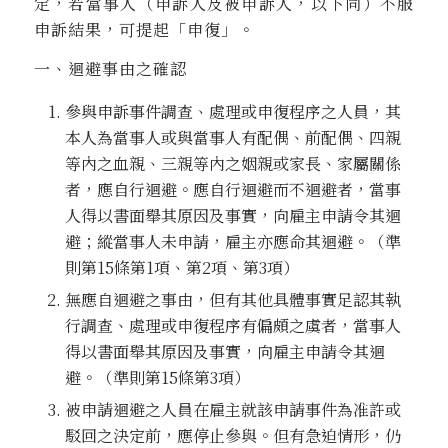
定，若當事人（申訴人及被申訴人，以下同）不服
申訴結果，可提起「申復」。
一、迴避事由之確認
參與申訴事件調查、處理或申復程序之人員，其
本人為當事人或與當事人有配偶、前配偶、四親
等內之血親、三親等內之姻親或家長、家屬關係
者，應自行迴避。應自行迴避而不迴避者，當事
人得以書面舉其原因及事實，向雇主申請令其迴
避；縱當事人未申請，雇主亦應命其迴避。（準
則第15條第1項、第2項、第3項）
無應自迴避之事由，但有其他具體事實足認其執
行調查、處理或申復程序有偏頗之虞者，當事人
得以書面舉其原因及事實，向雇主申請令其迴
避。（準則第15條第3項）
被申請迴避之人員在雇主就該申請事件為准許或
駁回之決定前，應停止參與。但有急迫情形，仍