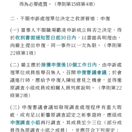
得為必要處置。（準則第15條第4項）
二、不服申訴處理單位決定之救濟管道：申復
(一) 當事人不服職場霸凌申訴成立與否之決定，得
於
收到書面通知翌日起30日內
，以書面具明理由，
向雇主提出申復，同一事件以一次為限。（準則第
22條第1項）
(二) 雇主應於
接獲申復後10個工作日內
，由申訴處
理單位成員推舉召集人，召開
申復審議會議
；於會
議進行時，應給予申復人陳述意見之機會，並得邀
原調查小組成員或相關人員列席說明。（準則第22
條第2項）
(三) 申復審議會議如發現調查處理程序有重大瑕
疵，或有足以影響原調查認定之新事證時，應組成
申復調查小組
再行調查，其成員至少三位（部分成
員得為原調查小組之成員），並應符合下列規定：