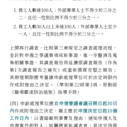
員工人數達100人：外部專業人士不得少於三分之
二，且任一性別比例不得少於三分之一。
員工人數30人以上未達100人：外部專業人士至少
一人，且任一性別比例不得少於三分之一。
上開再行調查，比照第三章規定之調查處理流程，
並針對申復之爭議事項或新事證，進一步釐清及蒐
集相關事證，其調查報告得延續原調查報告（作為
第1次調查報告之補充）或重新撰寫完整之報告；
其辦理期限應考量讓申訴處理單位可於法定時限內
作成附理由之決定。（準則第22條第3項、勞動部
《職場霸凌防治措施》指導手冊）
(四) 申訴處理單位應
自申復審議會議召開日起30日
內
作成附理由之決定，雇主應於
申復決定日起10個
工作日內
，以書面載明事實及理由，通知申復人及
申復事件相對人；如屬應重新調查者，其決定得展