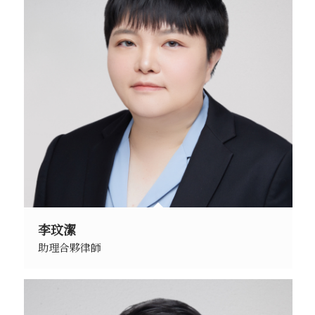
李玟潔
助理合夥律師