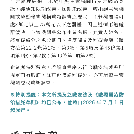
件之處理結果，未於中央主管機關指定之網站登
錄，經通知限期改善，屆期未改善；或拒絕主管機
關或勞動檢查機構重新調查之要求，主管機關均可
處3萬元以上75萬元以下之罰鍰。因上述情形遭處
罰鍰時，主管機關將公布企業名稱、負責人姓名、
該罰鍰處分之處分期日、違反條文及罰鍰金額（職
安法第22-2條第2項、第3項、第5項及第45條第1
項第1款、第2款；第49條第1項第2款）
企業應特別留意，若調查程序未符合職安法或準則
規定而有瑕疵，除可能遭處罰鍰外，亦可能遭主管
機關要求重新調查。
※特別提醒：本文所提及之職安法及《職場霸凌防
治措施準則》均已公布，並將自2026 年 7 月 1 日
起施行。