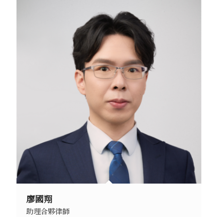
廖國翔
助理合夥律師