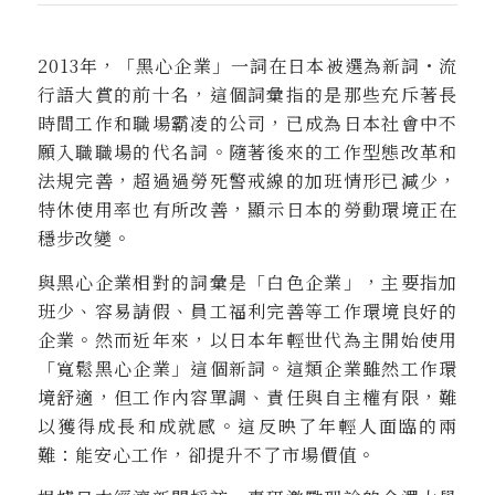
2013年，「黑心企業」一詞在日本被選為新詞・流
行語大賞的前十名，這個詞彙指的是那些充斥著長
時間工作和職場霸凌的公司，已成為日本社會中不
願入職職場的代名詞。隨著後來的工作型態改革和
法規完善，超過過勞死警戒線的加班情形已減少，
特休使用率也有所改善，顯示日本的勞動環境正在
穩步改變。
與黑心企業相對的詞彙是「白色企業」，主要指加
班少、容易請假、員工福利完善等工作環境良好的
企業。然而近年來，以日本年輕世代為主開始使用
「寬鬆黑心企業」這個新詞。這類企業雖然工作環
境舒適，但工作內容單調、責任與自主權有限，難
以獲得成長和成就感。這反映了年輕人面臨的兩
難：能安心工作，卻提升不了市場價值。