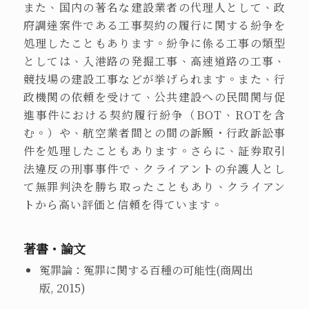
また、国内の著名な建設業者の代理人として、政
府調達案件である工事契約の履行に関する紛争を
処理したこともあります。紛争に係る工事の類型
としては、入港路の発掘工事、高速道路の工事、
競技場の建設工事などが挙げられます。また、行
政機関の依頼を受けて、公共建設への民間関与促
進事件における契約履行紛争（BOT、ROTを含
む。）や、航空業者間との間の訴願・行政訴訟事
件を処理したこともあります。さらに、証券取引
法違反の刑事事件で、クライアントの弁護人とし
て無罪判決を勝ち取ったこともあり、クライアン
トから高い評価と信頼を得ています。
著書・論文
冤罪論：冤罪に関する百種の可能性
(
商周出
版,
2015
)