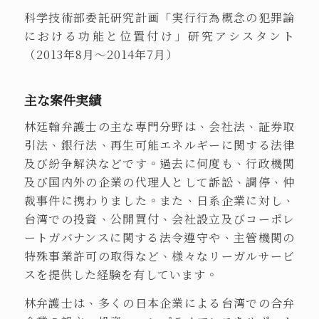
科学技術部委託研究計画「実行行為概念の犯罪論
における功能と位置付け」研究アシスタント
（2013年8月〜2014年7月）
主な案件実績
林廷翰弁護士の主な専門分野は、会社法、証券取
引法、銀行法、再生可能エネルギーに関する法律
及び紛争解決などです。過去に何度も、行政機関
及び国内外の企業の代理人として訴訟、調停、仲
裁事件に携わりました。また、日系企業に対し、
台湾での投資、公開買付、会社設立及びコーポレ
ートガバナンスに関する法令遵守や、主管機関の
特殊事業許可の取得など、様々なリーガルサービ
スを提供した経験を有しています。
林弁護士は、多くの日本企業による台湾での合弁