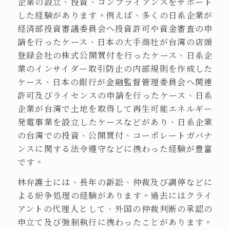
企業の設立、投資、コンプライアンスをサポート
した経験があります。例えば、多くの日系企業が
経済部投資審議委員会へ投資許可や資金審査の申
請を行ったケース、日本の大手商社が台湾の店頭
登録会社の株式公開買付を行ったケース、日系企
業のインサイダー取引防止の内部規則を作成した
ケース、日本の銀行が金融監督管理委員会へ関連
許可及びライセンスの申請を行ったケース、日系
企業が台湾で土地を取得して再生可能エネルギー
発電事業を設立したケースなどがあり、日系企業
の台湾での投資、公開買付、コーポレートガバナ
ンスに関する法令遵守などに携わった経験が豊富
です。
林弁護士には、長年の訴訟、仲裁及び調停などに
よる紛争処理の経験があります。過去にはクライ
アントの代理人として、外国の仲裁判断の承認の
申立て及び強制執行に携わったことがあります。