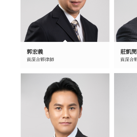
郭宏義
莊凱閔
資深合夥律師
資深合