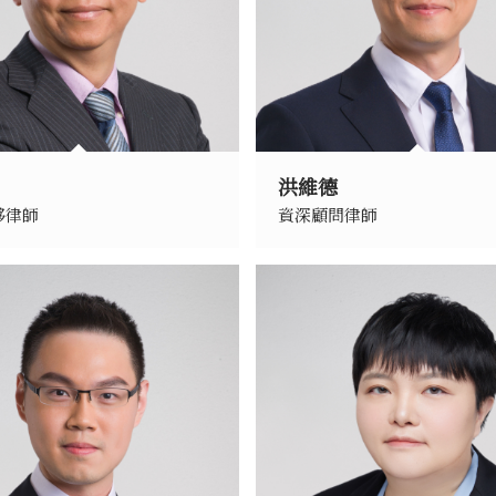
洪維德
夥律師
資深顧問律師