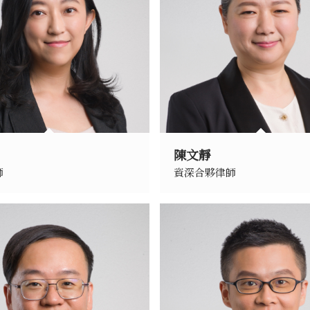
陳文靜
師
資深合夥律師