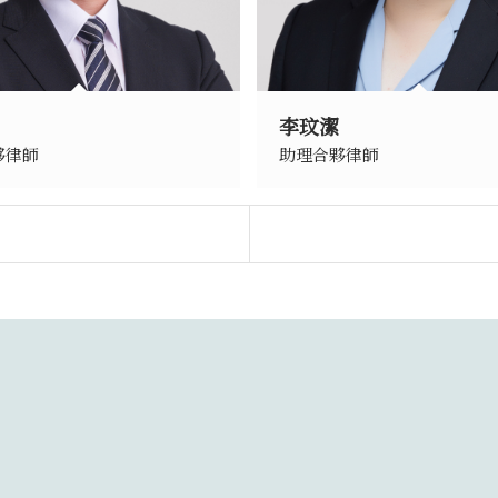
李玟潔
夥律師
助理合夥律師