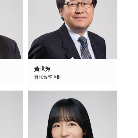
黃世芳
資深合夥律師