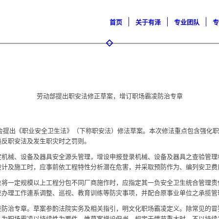
首页
关于有泽
专业团队
劳动部提出职安法修正草案，增订职场霸凌防治专章
政院会提出《职业安全卫生法》（下称职安法）修法草案。本次修法重点包含强化
违反职安法及发生职灾时之罚则。
定机械、设备及器具安全源头管理，增设申报登录机械、设备及器具之查验管理
计及施工时，应事前依工程特性分析潜在危害，并采取预防作为、编列安卫费用
将一定规模以上工程分包不同厂商施作时，应指定其一负安全卫生统合管理责任
办理工作連系调整、巡视、教育训练等防灾事项，并配合原事业单位之承揽管理
凌防治专章。草案参酌法院实务及相关指引，明文化职场霸凌定义。除常见的冒
为职场霸凌以持续性为要件，惟草案增设但书，规定于情节重大时，不以持续发生