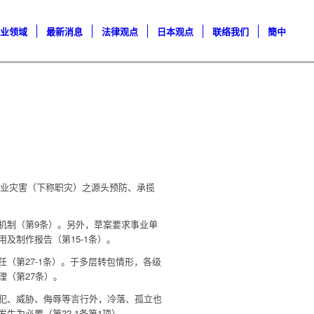
专业领域
最新消息
法律观点
日本观点
联络我们
簡中
职业灾害（下称职灾）之源头预防、承揽
机制（第9条）。另外，草案要求事业单
及制作报告（第15-1条）。
（第27-1条）。于多层转包情形，各级
（第27条）。
犯、威胁、侮辱等言行外，冷落、孤立也
为必要（第22-1条第1项）。