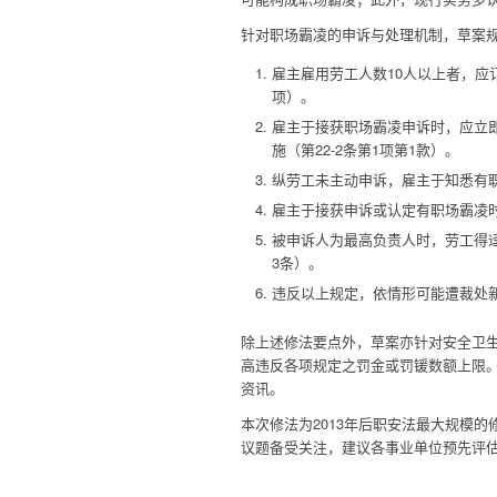
针对职场霸凌的申诉与处理机制，草案
雇主雇用劳工人数10人以上者，应
项）。
雇主于接获职场霸凌申诉时，应立
施（第22-2条第1项第1款）。
纵劳工未主动申诉，雇主于知悉有职
雇主于接获申诉或认定有职场霸凌时
被申诉人为最高负责人时，劳工得
3条）。
违反以上规定，依情形可能遭裁处新
除上述修法要点外，草案亦针对安全卫
高违反各项规定之罚金或罚锾数额上限
资讯。
本次修法为2013年后职安法最大规模
议题备受关注，建议各事业单位预先评