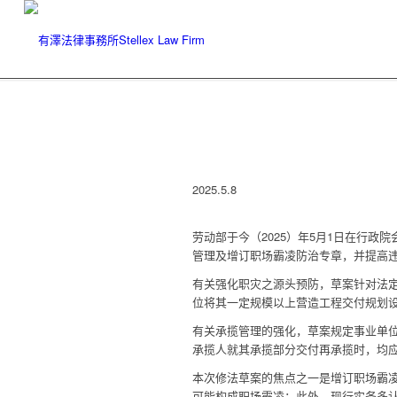
2025.5.8
劳动部于今（2025）年5月1日在行
管理及增订职场霸凌防治专章，并提高
有关强化职灾之源头预防，草案针对法
位将其一定规模以上营造工程交付规划设
有关承揽管理的强化，草案规定事业单位
承揽人就其承揽部分交付再承揽时，均应
本次修法草案的焦点之一是增订职场霸
可能构成职场霸凌；此外，现行实务多认