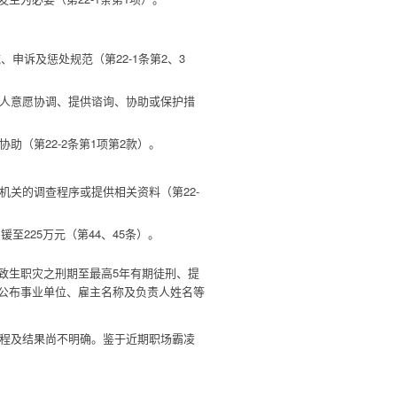
申诉及惩处规范（第22-1条第2、3
人意愿协调、提供谘询、协助或保护措
（第22-2条第1项第2款）。
关的调查程序或提供相关资料（第22-
225万元（第44、45条）。
致生职灾之刑期至最高5年有期徒刑、提
公布事业单位、雇主名称及负责人姓名等
期程及结果尚不明确。鉴于近期职场霸凌