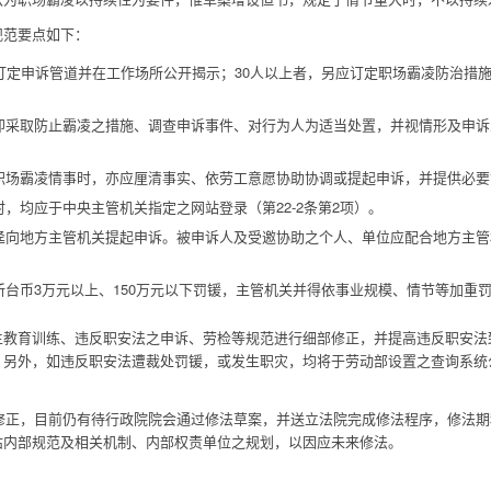
规范要点如下：
订定申诉管道并在工作场所公开揭示；30人以上者，另应订定职场霸凌防治措施、
即采取防止霸凌之措施、调查申诉事件、对行为人为适当处置，并视情形及申诉
场霸凌情事时，亦应厘清事实、依劳工意愿协助协调或提起申诉，并提供必要协助
，均应于中央主管机关指定之网站登录（第22-2条第2项）。
迳向地方主管机关提起申诉。被申诉人及受邀协助之个人、单位应配合地方主管机
台币3万元以上、150万元以下罚锾，主管机关并得依事业规模、情节等加重罚锾至
生教育训练、违反职安法之申诉、劳检等规范进行细部修正，并提高违反职安法
。另外，如违反职安法遭裁处罚锾，或发生职灾，均将于劳动部设置之查询系统
的修正，目前仍有待行政院院会通过修法草案，并送立法院完成修法程序，修法
估内部规范及相关机制、内部权责单位之规划，以因应未来修法。