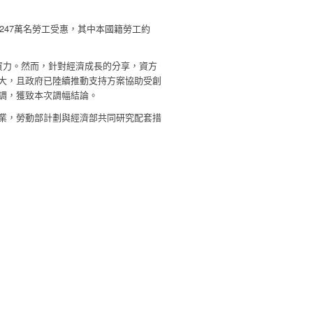
247
萬名勞工受惠，其中本國籍勞工約
買力。然而，針對經濟成長的分享，資方
大，且政府已陸續推動支持方案協助受創
調，獲致本次調幅結論。
業，勞動部計劃與經濟部共同研究配套措