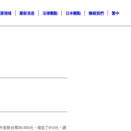
專業領域
最新消息
法律觀點
日本觀點
聯絡我們
繁中
升至新台幣
29,500
元，增加了
910
元，調