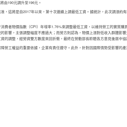
也將由
190
元調升至
196
元。
核准，這將是自
2017
年以來，第十次連續上調最低工資。據統計，此次調漲約有
考消費者物價指數（
CPI
）年增率
1.76%
來調整最低工資，以維持勞工的實質購
稅的影響，主張調整幅度不應過大；而勞方則認為，物價上漲對低收入群體影響
工資的調整，經勞資雙方數度來回折衝，最終在勞動部長聆聽各方意見後居中協
保障勞工權益的重要依據，企業有責任遵守。此外，針對因國際情勢受影響的產
。