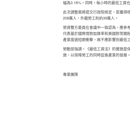
幅為
3.18%
。同時，每小時的最低工資
此次調整案將提交行政院核定，若獲得
208
萬人，外籍勞工則約
39
萬人。
勞資雙方委員在會議中一致認為，應參
代表基於國際情勢如匯率和美國對等關
產業度過短期衝擊，故不應影響到最低
勞動部強調，《最低工資法》的實施是
施，以保障勞工的同時促進產業的發展
專業團隊