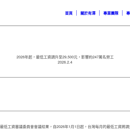
首頁
關於有澤
專業團隊
2026年起，最低工資調升至29,500元，影響約247萬名勞工
2026.2.4
最低工資審議委員會會議結果，自
2026
年
1
月
1
日起，台灣每月的最低工資將調