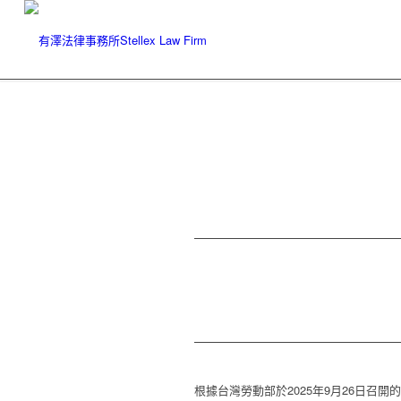
根據台灣勞動部於
2025
年
9
月
26
日召開的