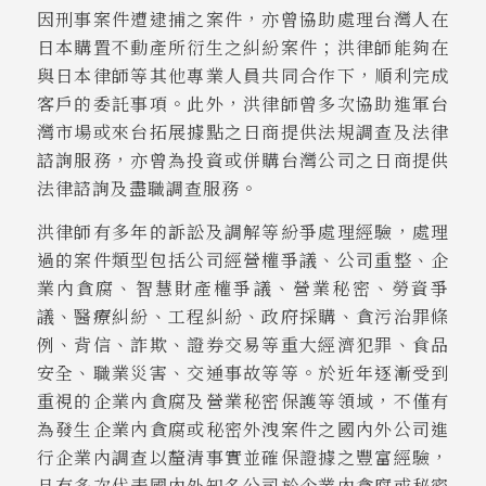
因刑事案件遭逮捕之案件，亦曾協助處理台灣人在
日本購置不動產所衍生之糾紛案件；洪律師能夠在
與日本律師等其他專業人員共同合作下，順利完成
客戶的委託事項。此外，洪律師曾多次協助進軍台
灣市場或來台拓展據點之日商提供法規調查及法律
諮詢服務，亦曾為投資或併購台灣公司之日商提供
法律諮詢及盡職調查服務。
洪律師有多年的訴訟及調解等紛爭處理經驗，處理
過的案件類型包括公司經營權爭議、公司重整、企
業內貪腐、智慧財產權爭議、營業秘密、勞資爭
議、醫療糾紛、工程糾紛、政府採購、貪污治罪條
例、背信、詐欺、證券交易等重大經濟犯罪、食品
安全、職業災害、交通事故等等。於近年逐漸受到
重視的企業內貪腐及營業秘密保護等領域，不僅有
為發生企業內貪腐或秘密外洩案件之國內外公司進
行企業內調查以釐清事實並確保證據之豐富經驗，
且有多次代表國內外知名公司於企業內貪腐或秘密