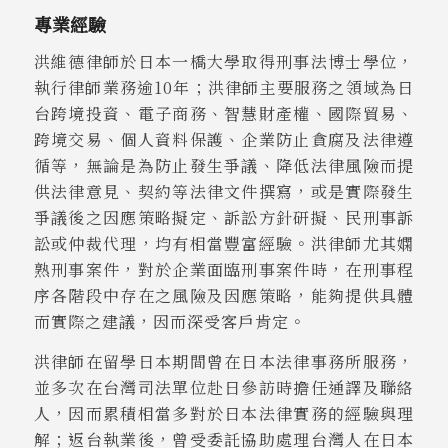
專業經驗
洪維德律師於日本一橋大學取得刑事法博士學位，
執行律師業務逾10年；洪律師主要服務之領域為日
台跨境投資、電子商務、智慧財產權、國際貿易、
跨境交易、個人資料保護、企業防止貪腐及法律遵
循等，無論是為防止發生爭議、降低法律風險而提
供法律意見、契約等法律文件撰寫，或是實際發生
爭議後之因應策略擬定、訴訟方針研擬、民刑事訴
訟或仲裁代理，均有相當豐富經驗。洪律師尤其嫻
熟刑事案件，對於企業面臨刑事案件時，在刑事程
序各階段中存在之風險及因應策略，能夠提供具體
而實際之建議，因而深受客戶肯定。
洪律師在留學日本期間曾在日本法律事務所服務，
並多次在台灣司法單位赴日參訪時擔任通譯及聯絡
人，因而累積相當多對於日本法律實務的經驗與理
解；返台執業後，曾受委託協助處理台灣人在日本