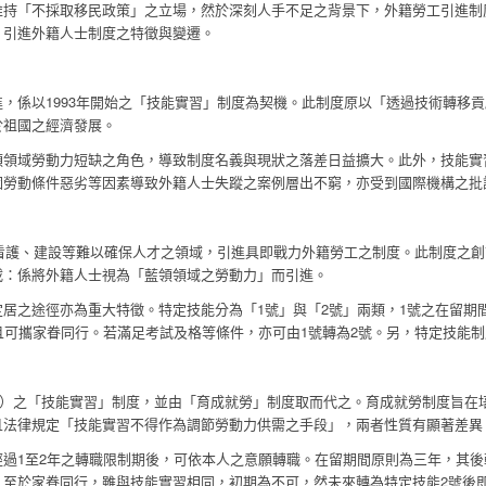
維持「不採取移民政策」之立場，然於深刻人手不足之背景下，外籍勞工引進制
）引進外籍人士制度之特徵與變遷。
，係以1993年開始之「技能實習」制度為契機。此制度原以「透過技術轉移
於祖國之經濟發展。
領領域勞動力短缺之角色，導致制度名義與現狀之落差日益擴大。此外，技能實
因勞動條件惡劣等因素導致外籍人士失蹤之案例層出不窮，亦受到國際機構之批
於看護、建設等難以確保人才之領域，引進具即戰力外籍勞工之制度。此制度之
載：係將外籍人士視為「藍領領域之勞動力」而引進。
居之途徑亦為重大特徵。特定技能分為「1號」與「2號」兩類，1號之在留期
且可攜家眷同行。若滿足考試及格等條件，亦可由1號轉為2號。另，特定技能
（一）之「技能實習」制度，並由「育成就勞」制度取而代之。育成就勞制度旨
且法律規定「技能實習不得作為調節勞動力供需之手段」，兩者性質有顯著差異
過1至2年之轉職限制期後，可依本人之意願轉職。在留期間原則為三年，其
。至於家眷同行，雖與技能實習相同，初期為不可，然未來轉為特定技能2號後