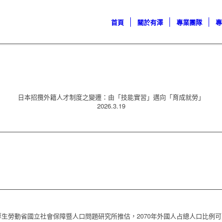
首頁
關於有澤
專業團隊
日本招攬外籍人才制度之變遷：由「技能實習」邁向「育成就勞」
2026.3.19
生勞動省國立社會保障暨人口問題研究所推估，2070年外國人占總人口比例