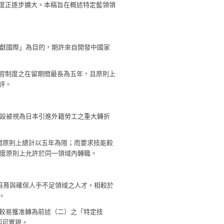
度正逐步擴大。本稿旨在概述特定藍領領
貢獻國際」為目的，期許來自開發中國家
習制度之在留期間最長為五年，且原則上
評。
創設被視為日本引進外籍勞工之重大轉折
間原則上總計以五年為限；而要求技能較
制度原則上允許於同一領域內轉職。
在培育與確保人手不足領域之人才。相較於
。
後較易獲准轉為前述（二）之「特定技
即可實現。