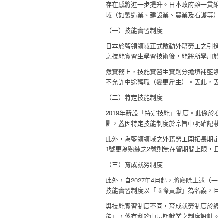
存在感將進一步提升。日本政府雖一貫
域（如製造業、建設業、農業及看護等
（一）技能實習制度
日本於藍領領域正式啟動外籍勞工之引進
之技能實習生學習技術後，能將所學用
然實務上，技能實習生實則分擔填補藍
不允許中途轉職（變更雇主）。因此，
（二）特定技能制度
2019年新設「特定技能」制度。此係
點，蓋因特定技能制度於宗旨中明確記
此外，為藍領領域之外籍勞工開拓長期定
1號更為熟練之2號則無在留期間上限，
（三）育成就勞制度
此外，自2027年4月起，將廢除上述
技能實習制度以「國際貢獻」為名義，
與技能實習制度不同，育成就勞制度於經
能」，係有利於中長期就業之制度設計