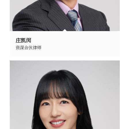
庄凯闵
资深合伙律师