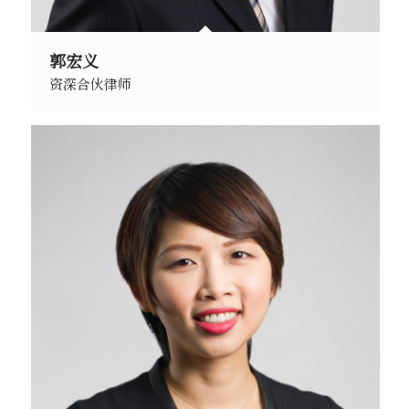
郭宏义
资深合伙律师