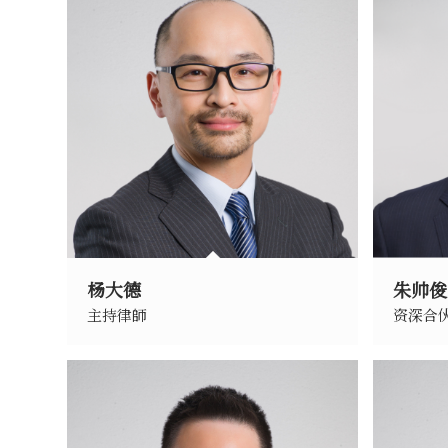
杨大德
朱帅俊
主持律師
资深合