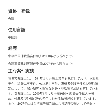
資格・登録
台湾
使用言語
中国語
経歴
中華民国仲裁協会仲裁人(2000年から現在まで)
台湾高等裁判所調停委員(2007年から現在まで)
主な案件実績
黄世芳弁護士は、1991年より弁護士業務を執行しており、不動産
事件、建築工事事件、公正取引事件、消費者保護事件及び契約策
定について、深い研究と豊富な訴訟・非訟実務経験を有していま
す。黄弁護士は、2000年1月より中華民国仲裁協会仲裁人を務
め、仲裁及び仲裁代理の多年にわたる執務経験を有しています。
また、2007年には台湾高等裁判所により調停委員として任命さ