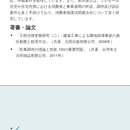
訟、仲裁案件を処理しています。また、黄弁護士は、プレセール
住宅や住宅売買における消費者と事業者間の申訴、調停及び訴訟
案件も多く手掛けており、消費者保護法関連法令について深く研
究しています。
著書・論文
「工程法律実務研究（二）: 建築工事による隣地損壊事故の責
任範囲と処理方法」（共著、元照出版有限公司、2006年）
「民事調停の理論と技術 100の重要問題」（共著、台湾本土
法学雑誌有限公司、2011年）