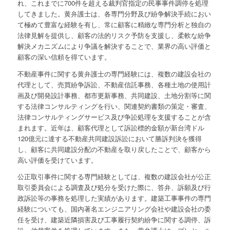
れ、これまでに700件を超える裁判官指定の民事事件調停を処理
してきました。黄弁護士は、各専門分野及び紛争解決手続におい
て極めて豊富な経験を有し、常に顧客に精緻な専門分析と独自の
法律見解を提供し、顧客の法的リスク予防を支援し、柔軟な紛争
解決メカニズムにより争議を解決することで、業界の高い評価と
顧客の深い信頼を得ています。
不動産事件に関する黄弁護士の専門経験には、複数の建設会社の
代理として、売買紛争訴訟、不動産信託事務、各種土地の使用計
画及び開発設計事務、都市更新事務、共同建設、土地分割等に関
する法律コンサルティングを行い、関連契約書類の策定・審査、
法律コンサルティングサービス及び争訟処理を支援することが含
まれます。近年は、顧客代理として訴訟標的金額が新台湾ドル
120億元に達する不動産共同建設訴訟において勝訴判決を獲得
し、顧客に共同建設分配の不動産を取り戻したことで、顧客から
高い評価を受けています。
公正取引事件に関する専門経験としては、複数の建設会社が公正
取引委員会による調査及び処分を受けた際に、答弁、訴願及び行
政訴訟等の事務を処理した実績があります。建築工事事件の専門
経験についても、国内著名エンジニアリング会社や建設会社の委
任を受け、建築近隣損害及び工事履行契約紛争に関する調停、訴