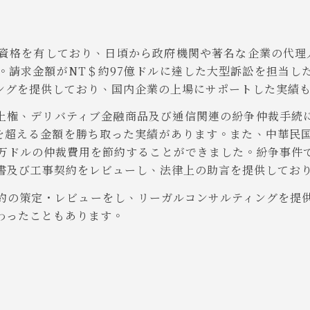
資格を有しており、日頃から政府機関や著名な企業の代理人
。請求金額がNT＄約97億ドルに達した大型訴訟を担当し
ングを提供しており、国内企業の上場にサポートした実績
地上権、デリバティブ金融商品及び通信関連の紛争仲裁手続に
ルを超える金額を勝ち取った実績があります。また、中華民
千万ドルの仲裁費用を節約することができました。紛争事件
書及び工事契約をレビューし、法律上の助言を提供してお
約の策定・レビューをし、リーガルコンサルティングを提
わったこともあります。