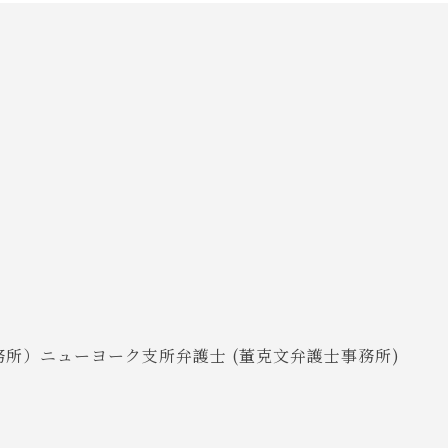
護士事務所）ニューヨーク支所弁護士 (董克文弁護士事務所)