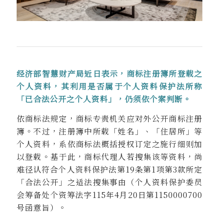
经济部智慧财产局近日表示，商标注册簿所登载之
个人资料，其利用是否属于个人资料保护法所称
「已合法公开之个人资料」，仍须依个案判断。
依商标法规定，商标专责机关应对外公开商标注册
簿。不过，注册簿中所载「姓名」、「住居所」等
个人资料，系依商标法概括授权订定之施行细则加
以登载
。
基于此，商标代理人若搜集该等资料，尚
难径认符合个人资料保护法第
19
条第
1
项第
3
款所定
「合法公开」之适法搜集事由（个人资料保护委员
会筹备处个资筹法字
115
年
4
月
20
日第
1150000700
号函意旨）。