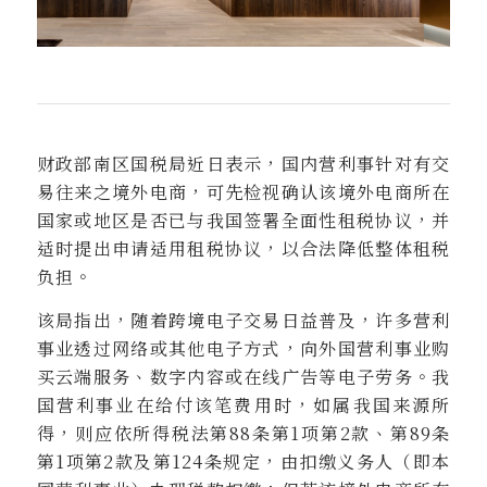
财政部南区国税局近日表示，国内营利事针对有交
易往来之境外电商，可先检视确认该境外电商所在
国家或地区是否已与我国签署全面性租税协议，并
适时提出申请适用租税协议，以合法降低整体租税
负担。
该局指出，随着跨境电子交易日益普及，许多营利
事业透过网络或其他电子方式，向外国营利事业购
买云端服务、数字内容或在线广告等电子劳务。我
国营利事业在给付该笔费用时，如属我国来源所
得，则应依
所得税法第
88
条第
1
项第
2
款、第
89
条
第
1
项第
2
款及第
124
条
规定，由扣缴义务人（即本