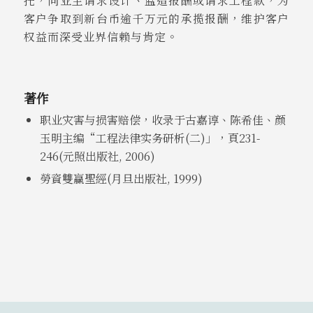
托，向业主请求设计、监造报酬或请求工程款，为
客户争取到新台币逾千万元的承揽报酬，维护客户
权益而深受业界信赖与肯定。
著作
职业灾害与损害赔偿，收录于古嘉谆、陈希佳、颜
玉明主编“工程法律实务研析(二)」，頁231-
246
(
元照出版社,
2006
)
勞資雙贏聖經
(
月旦出版社,
1999
)