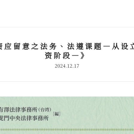
资应留意之法务、法遵课题―从设
资阶段―》
2024.12.17