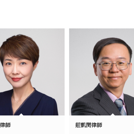
律師
莊凱閔律師