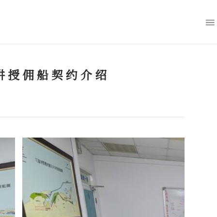
讲授佣船契约介绍