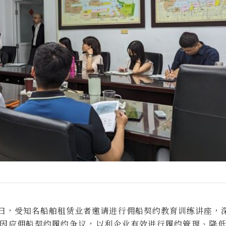
29日，受知名船舶租赁业者邀请进行佣船契约教育训练讲座
因应佣船契约履约争议，以利企业有效进行履约管理、降