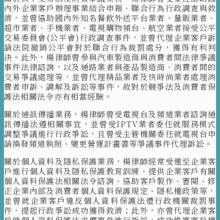
內外企業客戶辦理事業結合申報、聯合行為行政調查與救
濟，並曾協助國內外知名餐飲外送平台業者、量販業者、
超市業者、手機業者、電視購物頻台、航空業者接受公平
交易委員會(公平會)行政調查事件，並曾代理企業客戶訴
請法院撤銷公平會對於聯合行為裁罰處分，獲得有利判
決。此外，楊律師曾參與汽車製造商與消費者間法律爭議
事件法律諮詢，以及通路業者與產品製造商、消費者間的
交易爭議處理等，並曾代理精品業者及快時尚業者處理消
費者申訴、調解及訴訟等事件，故對於競爭法及消費者保
護法相關法令亦有相當經驗。
關於通訊傳播業務，楊律師曾受電視台及頻道業者諮詢通
訊傳播法遵相關事宜，並曾受IPTV業者委任就服務模式
調整爭議進行行政爭訟，且曾受主管機關委任就電視台申
請換發頻道執照、變更營運計畫書等爭議事件代理訴訟。
關於個人資料及隱私保護業務，楊律師經常受邀至企業客
戶進行個人資料及隱私保護教育訓練、提供企業客戶有關
個人資料保護法相關法令諮詢、協助客戶製作、審閱、修
正企業內部及消費者個人資料保護規定、隱私權政策等，
並曾就企業客戶違反個人資料保護法遭行政機關裁罰事
件，提起行政爭訟成功獲得救濟；此外，亦曾代理企業客