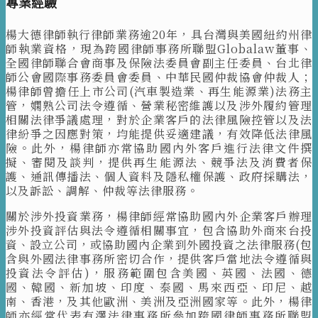
專業經驗
楊大德律師執行律師業務逾20年，具台灣與美國紐約州律
師執業資格，現為跨國律師事務所聯盟Globalaw董事、
全國律師聯合會商事及保險法委員會副主任委員、台北律
師公會國際事務委員會委員、中華民國仲裁協會仲裁人；
楊律師曾擔任上市公司(汽車製造業、再生能源業)法務主
管，嫻熟公司法令遵循、營業秘密維護以及涉外履約管理
相關法律爭議處理，對於企業客戶的法律風險控管以及法
律紛爭之因應對策，均能提供妥適建議，有效降低法律風
險。此外，楊律師亦常協助國內外客戶進行法律文件撰
擬、審閱及談判，提供再生能源法、競爭法及消費者保
護、通訊傳播法、個人資料及隱私權保護、政府採購法，
以及訴訟、調解、仲裁等法律服務。
關於涉外投資業務，楊律師經常協助國內外企業客戶辦理
涉外投資評估與法令遵循相關事宜，包含協助外商來台投
資、設立公司，或協助國內企業到外國投資之法律服務(包
含與外國法律事務所密切合作，提供客戶當地法令遵循與
投資法令評估)，服務範圍包含美國、英國、法國、德
國、韓國、新加坡、印度、泰國、馬來西亞、印尼、越
南、香港，及其他歐洲、美洲及亞洲國家等。此外，楊律
師亦經常代表有澤法律事務所參加跨國律師事務所聯盟