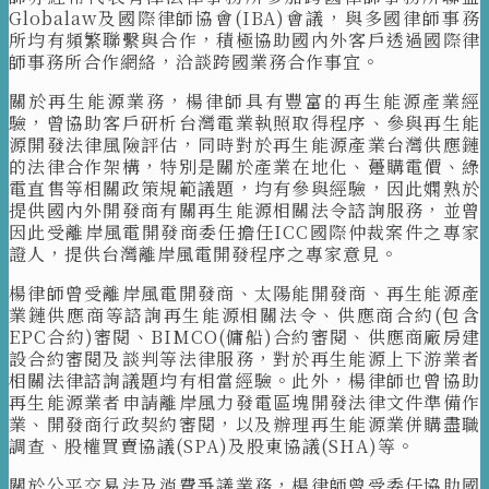
Globalaw及國際律師協會(IBA)會議，與多國律師事務
所均有頻繁聯繫與合作，積極協助國內外客戶透過國際律
師事務所合作網絡，洽談跨國業務合作事宜。
關於再生能源業務，楊律師具有豐富的再生能源產業經
驗，曾協助客戶研析台灣電業執照取得程序、參與再生能
源開發法律風險評估，同時對於再生能源產業台灣供應鏈
的法律合作架構，特別是關於產業在地化、躉購電價、綠
電直售等相關政策規範議題，均有參與經驗，因此嫻熟於
提供國內外開發商有關再生能源相關法令諮詢服務，並曾
因此受離岸風電開發商委任擔任ICC國際仲裁案件之專家
證人，提供台灣離岸風電開發程序之專家意見。
楊律師曾受離岸風電開發商、太陽能開發商、再生能源產
業鏈供應商等諮詢再生能源相關法令、供應商合約(包含
EPC合約)審閱、BIMCO(傭船)合約審閱、供應商廠房建
設合約審閱及談判等法律服務，對於再生能源上下游業者
相關法律諮詢議題均有相當經驗。此外，楊律師也曾協助
再生能源業者申請離岸風力發電區塊開發法律文件準備作
業、開發商行政契約審閱，以及辦理再生能源業併購盡職
調查、股權買賣協議(SPA)及股東協議(SHA)等。
關於公平交易法及消費爭議業務，楊律師曾受委任協助國