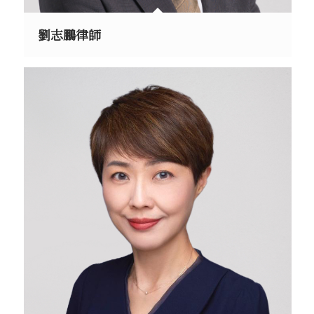
劉志鵬律師