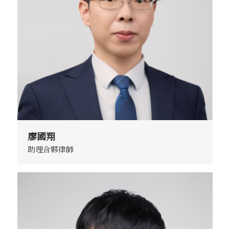
廖國翔
助理合夥律師