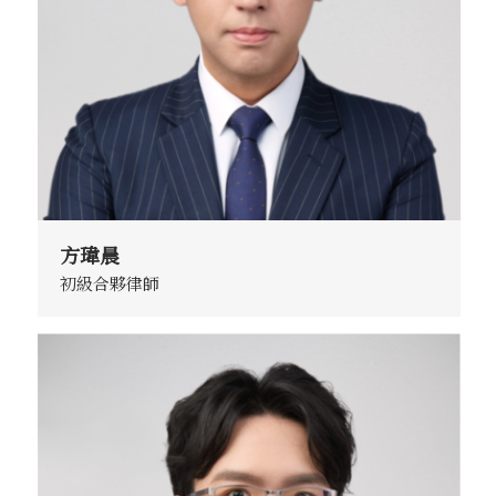
方瑋晨
初級合夥律師