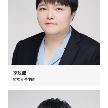
李玟潔
助理合夥律師